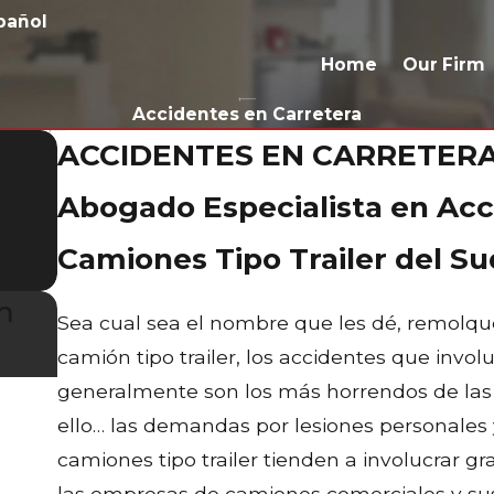
pañol
Home
Our Firm
Accidentes en Carretera
ACCIDENTES EN CARRETER
Abogado Especialista en Ac
Camiones Tipo Trailer del S
m
Sea cual sea el nombre que les dé, remolqu
camión tipo trailer, los accidentes que invo
generalmente son los más horrendos de las c
ello… las demandas por lesiones personales
camiones tipo trailer tienden a involucrar gr
las empresas de camiones comerciales y sus