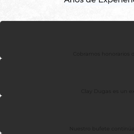
Cobramos honorarios de
Clay Dugas es un e
Nuestro bufete continúa 