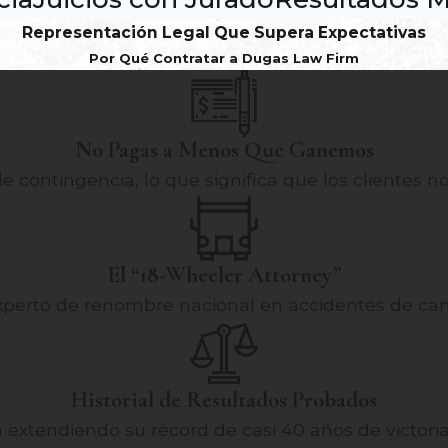
Representación Legal Que Supera Expectativas
Por Qué Contratar a Dugas Law Firm
No Pagas a Menos Que Ganemos
 contingencia, lo que significa que los clientes 
El “18-Wheeler Attorney”
xperto de renombre nacional en accidentes de cam
Historial de Resultados Probados
extendiendo su récord de casi 40 años de victoria