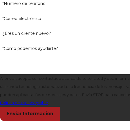
*Número de teléfono
*Correo electrónico
¿Eres un cliente nuevo?
*Como podemos ayudarte?
Al enviar, acepta ser contactado acerca de su solicitud y otra inform
utilizando tecnología automatizada. La frecuencia de los mensajes va
pueden aplicar tarifas de mensajes y datos. Envía STOP para cancelar
Política de uso aceptable
Enviar Información