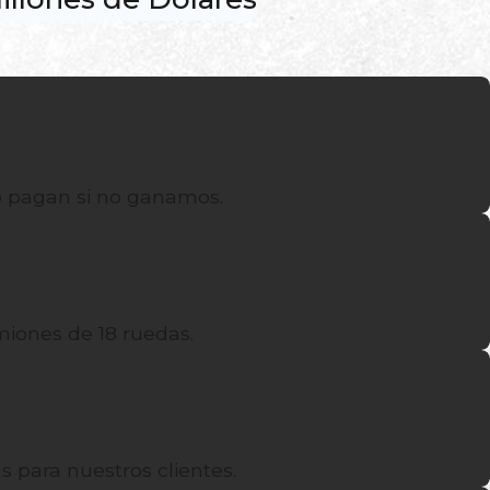
no pagan si no ganamos.
iones de 18 ruedas.
s para nuestros clientes.