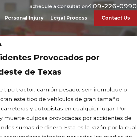
409-226-0990
Schedule a Consultation
Personal Injury
Legal Process
Contact Us
A
cidentes Provocados por
udeste de Texas
e tipo tractor, camión pesado, semiremolque o
lucran este tipo de vehículos de gran tamaño
arreteras y autopistas en cualquier lugar. Por
 y muerte culposa provocadas por accidentes de
andes sumas de dinero. Esta es la razón por la cual
 aseguradoras intentan por todos los medios de