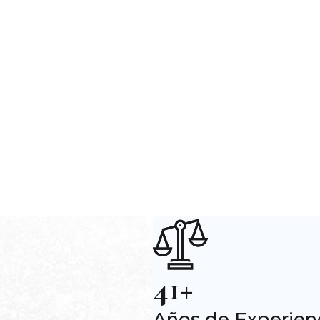
41+
Años de Experien